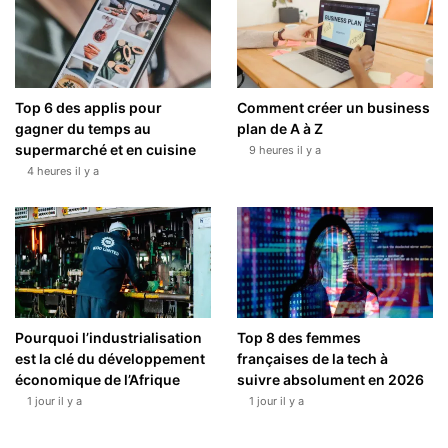
Top 6 des applis pour
Comment créer un business
gagner du temps au
plan de A à Z
supermarché et en cuisine
9 heures il y a
4 heures il y a
Pourquoi l’industrialisation
Top 8 des femmes
est la clé du développement
françaises de la tech à
économique de l’Afrique
suivre absolument en 2026
1 jour il y a
1 jour il y a