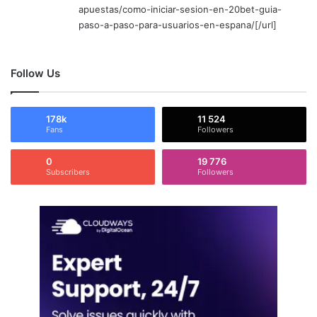
apuestas/como-iniciar-sesion-en-20bet-guia-
paso-a-paso-para-usuarios-en-espana/[/url]
Follow Us
178k
11 524
Fans
Followers
0
19 776
Subscribers
Followers