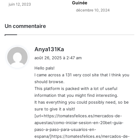
Guinée
juin 12, 2023
décembre 10, 2024
Un commentaire
d
Anya131Ka
i
août 26, 2025 à 2:47 am
t
Hello pals!
I came across a 131 very cool site that I think you
:
should browse.
This platform is packed with a lot of useful
information that you might find interesting.
It has everything you could possibly need, so be
sure to give it a visit!
[url=https://tomatesfelices.es/mercados-de-
apuestas/como-iniciar-sesion-en-20bet-guia-
paso-a-paso-para-usuarios-en-
espana/]https://tomatesfelices.es/mercados-de-