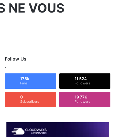
S NE VOUS
Follow Us
178k
11 524
Fans
Followers
0
19 776
Subscribers
Followers