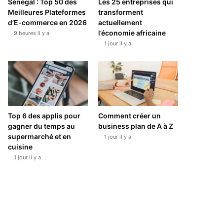
Sénégal : Top 50 des
Les 25 entreprises qui
Meilleures Plateformes
transforment
d’E-commerce en 2026
actuellement
l’économie africaine
9 heures il y a
1 jour il y a
Top 6 des applis pour
Comment créer un
gagner du temps au
business plan de A à Z
supermarché et en
1 jour il y a
cuisine
1 jour il y a