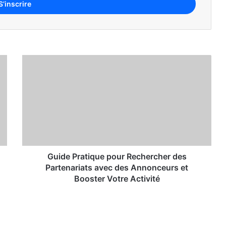
Portrait : Qui est Mame Diarra Bousso Dioum, cette jeune entrepreneuse sénégalaise qui monte ?
e pour s’affirmer sans culpabiliser
s africains les plus célèbres (photos)
Guide Pratique pour Rechercher des
Partenariats avec des Annonceurs et
Booster Votre Activité
 salarié bloqué à investisseur libre