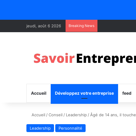
jeudi, août 6 2026
Breaking News
Accueil
Développez votre entreprise
feed
Accueil
/
Conseil
/
Leadership
/
Âgé de 14 ans, il touche
Leadership
Personnalité