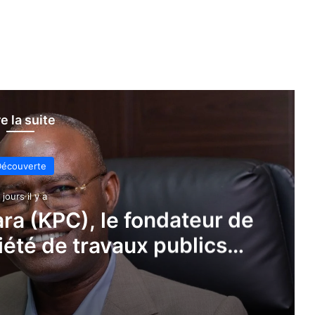
re la suite
écouverte
 jours il y a
ara (KPC), le fondateur de
iété de travaux publics
néenne ?