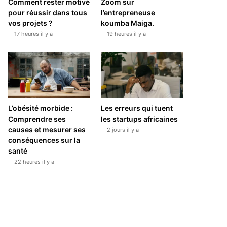
Comment rester motivé
Zoom sur
pour réussir dans tous
l’entrepreneuse
vos projets ?
koumba Maiga.
17 heures il y a
19 heures il y a
L’obésité morbide :
Les erreurs qui tuent
Comprendre ses
les startups africaines
causes et mesurer ses
2 jours il y a
conséquences sur la
santé
22 heures il y a