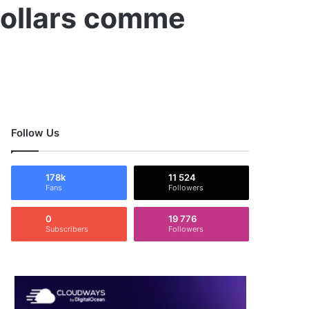
 dollars comme
Follow Us
178k
11 524
Fans
Followers
0
19 776
Subscribers
Followers