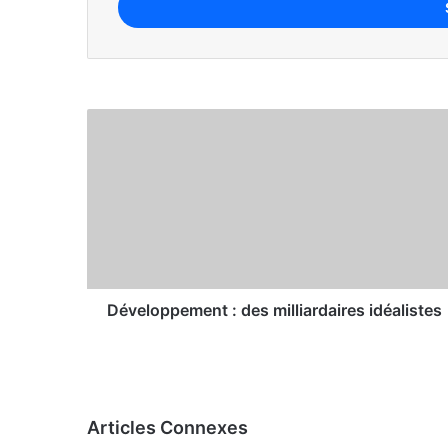
2 semaines il y a
2 semaines il y a
Comment apprendre à dire non : Le guid
2 semaines il y a
Découvrez le top 6 des révolutionnaire
Développement : des milliardaires idéalistes
2 semaines il y a
Le plan d’action à 100 jours : Passer de
Articles Connexes
2 semaines il y a