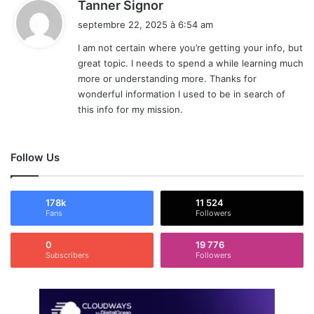
d
Tanner Signor
i
septembre 22, 2025 à 6:54 am
t
I am not certain where you’re getting your info, but
great topic. I needs to spend a while learning much
:
more or understanding more. Thanks for
wonderful information I used to be in search of
this info for my mission.
Follow Us
178k
11 524
Fans
Followers
0
19 776
Subscribers
Followers