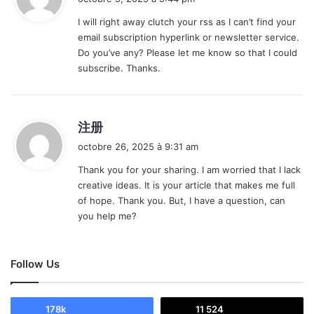
t
I will right away clutch your rss as I can’t find your
email subscription hyperlink or newsletter service.
:
Do you’ve any? Please let me know so that I could
subscribe. Thanks.
d
注册
i
octobre 26, 2025 à 9:31 am
t
Thank you for your sharing. I am worried that I lack
creative ideas. It is your article that makes me full
:
of hope. Thank you. But, I have a question, can
you help me?
Follow Us
178k
11 524