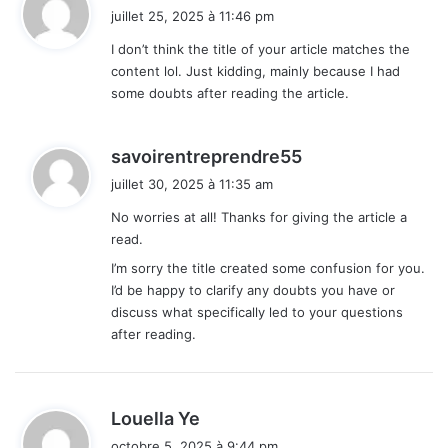
i
juillet 25, 2025 à 11:46 pm
t
I don’t think the title of your article matches the
content lol. Just kidding, mainly because I had
:
some doubts after reading the article.
d
savoirentreprendre55
i
juillet 30, 2025 à 11:35 am
t
No worries at all! Thanks for giving the article a
read.
:
I’m sorry the title created some confusion for you.
I’d be happy to clarify any doubts you have or
discuss what specifically led to your questions
after reading.
d
Louella Ye
i
octobre 5, 2025 à 9:44 pm