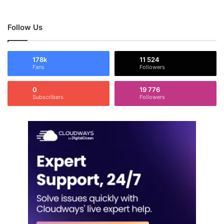
Follow Us
178k
11 524
Fans
Followers
0
19 776
Subscribers
Followers