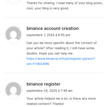
Thanks for sharing. I read many of your blog posts,
cool, your blog is very good.
:
d
binance account creation
i
septembre 7, 2025 à 6:55 pm
t
Can you be more specific about the content of
your article? After reading it, I still have some
:
doubts. Hope you can help me.
https://www.binance.info/pl/register-person?
ref=YY80CKRN
d
binance register
i
septembre 24, 2025 à 7:49 am
t
Your article helped me a lot, is there any more
related content? Thanks!
: