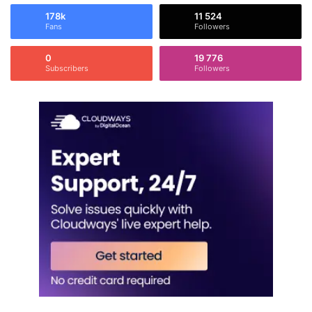
178k
11 524
Fans
Followers
0
19 776
Subscribers
Followers