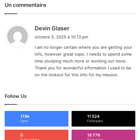
Un commentaire
d
Devin Glaser
i
octobre 5, 2025 à 10:13 pm
t
I am no longer certain where you are getting your
info, however great topic. I needs to spend some
:
time studying much more or working out more.
Thank you for wonderful information I used to be
on the lookout for this info for my mission.
Follow Us
178k
11 524
Fans
Followers
0
19 776
Subscribers
Followers