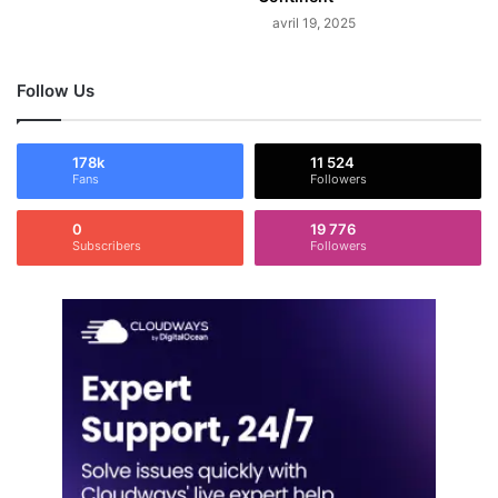
avril 19, 2025
Follow Us
178k
11 524
Fans
Followers
0
19 776
Subscribers
Followers