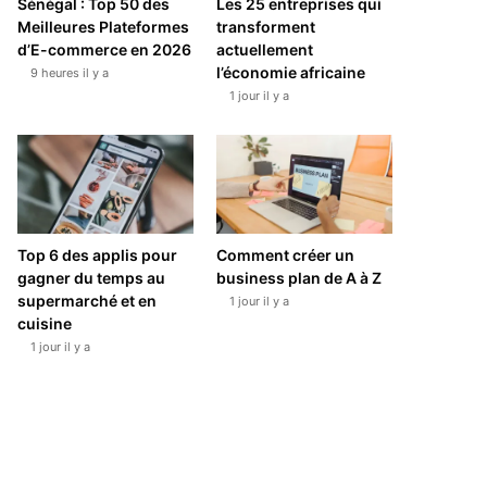
Sénégal : Top 50 des
Les 25 entreprises qui
Meilleures Plateformes
transforment
d’E-commerce en 2026
actuellement
l’économie africaine
9 heures il y a
1 jour il y a
Top 6 des applis pour
Comment créer un
gagner du temps au
business plan de A à Z
supermarché et en
1 jour il y a
cuisine
1 jour il y a