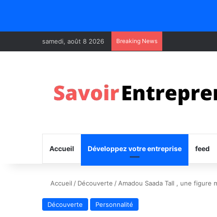
samedi, août 8 2026
Breaking News
Accueil
Développez votre entreprise
feed
Accueil
/
Découverte
/
Amadou Saada Tall , une figure 
Découverte
Personnalité