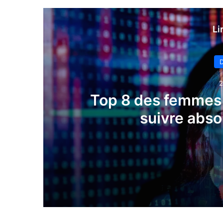
Li
D
2
Top 8 des femmes f
suivre abs
2 jours il y a
Top 8 des femmes françaises de la te