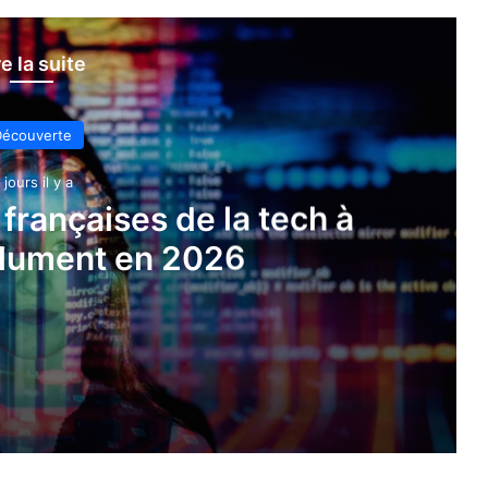
re la suite
écouverte
 jours il y a
rançaises de la tech à
olument en 2026
ch à suivre absolument en 2026