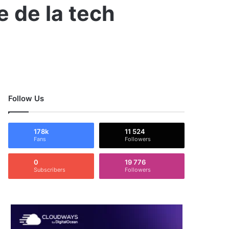
 de la tech
Follow Us
178k
11 524
Fans
Followers
0
19 776
Subscribers
Followers