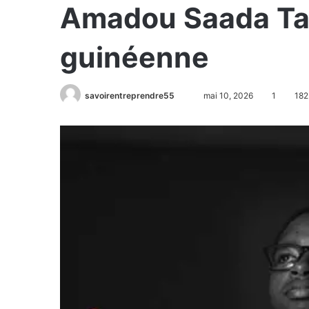
Amadou Saada Tall
guinéenne
savoirentreprendre55
mai 10, 2026
1
182