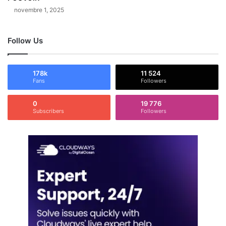
novembre 1, 2025
Follow Us
178k
11 524
Fans
Followers
0
19 776
Subscribers
Followers