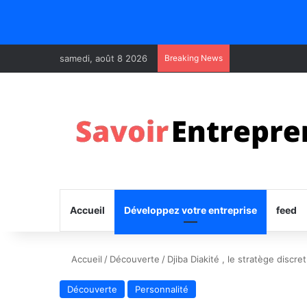
samedi, août 8 2026
Breaking News
Accueil
Développez votre entreprise
feed
Accueil
/
Découverte
/
Djiba Diakité , le stratège discre
Découverte
Personnalité