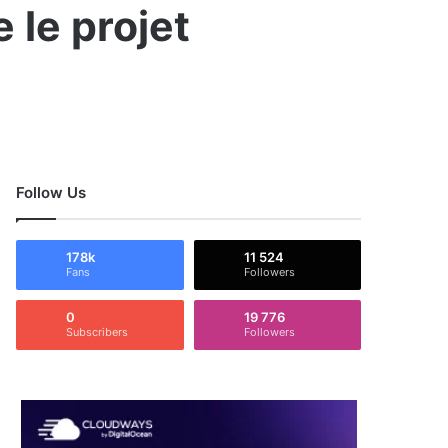
e le projet
Follow Us
178k
11 524
Fans
Followers
0
19 776
Subscribers
Followers