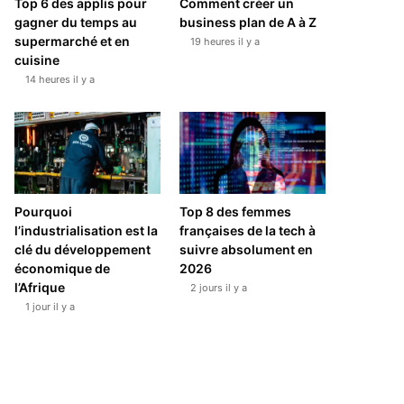
Top 6 des applis pour
Comment créer un
gagner du temps au
business plan de A à Z
supermarché et en
19 heures il y a
cuisine
14 heures il y a
Pourquoi
Top 8 des femmes
l’industrialisation est la
françaises de la tech à
clé du développement
suivre absolument en
économique de
2026
l’Afrique
2 jours il y a
1 jour il y a