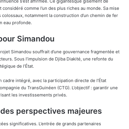
 influence s’est affirmée. Ce gigantesque gisement de
st considéré comme l’un des plus riches au monde. Sa mise
s colossaux, notamment la construction d’un chemin de fer
en eau profonde.
 pour Simandou
e projet Simandou souffrait d’une gouvernance fragmentée et
teurs. Sous l’impulsion de Djiba Diakité, une refonte du
égique de l’État.
 cadre intégré, avec la participation directe de l’État
Compagnie du TransGuinéen (CTG). L’objectif : garantir une
risant les investissements privés.
 des perspectives majeures
ées significatives. L’entrée de grands partenaires