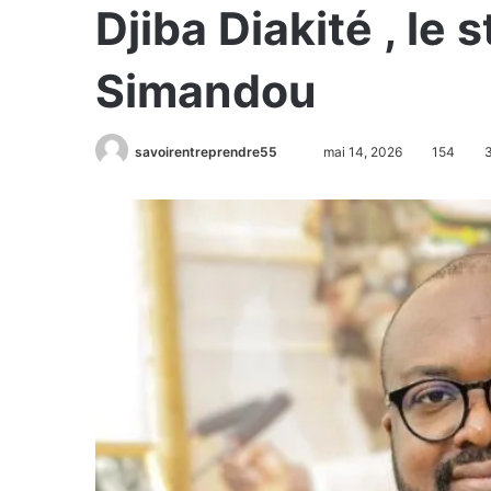
Djiba Diakité , le 
Simandou
savoirentreprendre55
mai 14, 2026
154
3