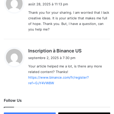
i
août 28, 2025 à 11:13 pm
t
Thank you for your sharing. I am worried that I lack
creative ideas. It is your article that makes me full
:
of hope. Thank you. But, I have a question, can
you help me?
d
Inscription à Binance US
i
septembre 2, 2025 à 7:30 pm
t
Your article helped me a lot, is there any more
related content? Thanks!
:
https://www.binance.com/fr/register?
ref=GJY4VW8W
Follow Us