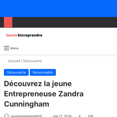
Menu
Accueil
/
Découverte
Découverte
Personnalité
Découvrez la jeune
Entrepreneuse Zandra
Cunningham
savoirentreprendre55
mai 17, 2024
4
106