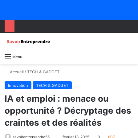
Menu
Accueil
/
TECH & GADGET
Innovation
TECH & GADGET
IA et emploi : menace ou
opportunité ? Décryptage des
craintes et des réalités
savoirentreprendre55
février 18, 2025
9
607