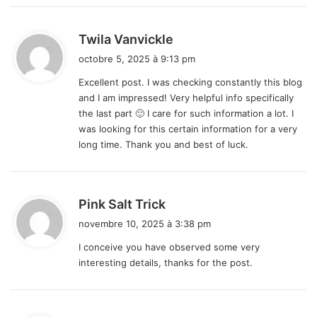
d
Twila Vanvickle
i
octobre 5, 2025 à 9:13 pm
t
Excellent post. I was checking constantly this blog
and I am impressed! Very helpful info specifically
:
the last part 🙂 I care for such information a lot. I
was looking for this certain information for a very
long time. Thank you and best of luck.
d
Pink Salt Trick
i
novembre 10, 2025 à 3:38 pm
t
I conceive you have observed some very
interesting details, thanks for the post.
: