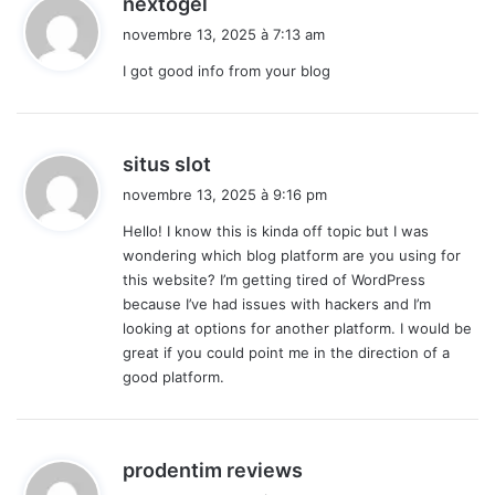
nextogel
i
novembre 13, 2025 à 7:13 am
t
I got good info from your blog
:
d
situs slot
i
novembre 13, 2025 à 9:16 pm
t
Hello! I know this is kinda off topic but I was
wondering which blog platform are you using for
:
this website? I’m getting tired of WordPress
because I’ve had issues with hackers and I’m
looking at options for another platform. I would be
great if you could point me in the direction of a
good platform.
d
prodentim reviews
i