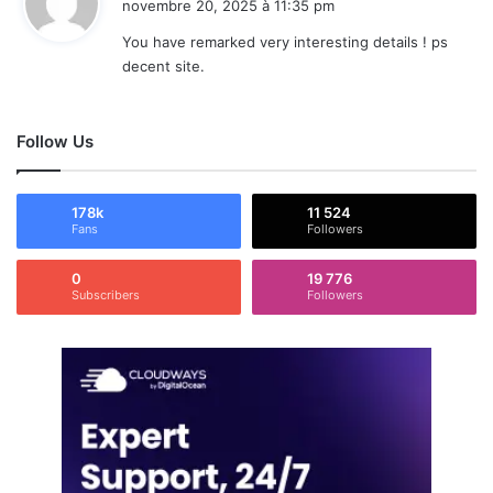
novembre 20, 2025 à 11:35 pm
t
You have remarked very interesting details ! ps
decent site.
:
Follow Us
178k
11 524
Fans
Followers
0
19 776
Subscribers
Followers