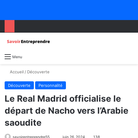
Menu
Accueil
/
Découverte
Découverte
Personnalité
Le Real Madrid officialise le
départ de Nacho vers l’Arabie
saoudite
savoirentreprendre55
juin 26, 2024
138