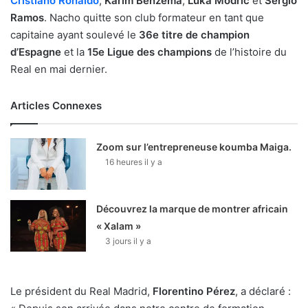
Cristiano Ronaldo
,
Karim Benzema
,
Luka Modric
et
Sergio
Ramos
. Nacho quitte son club formateur en tant que
capitaine ayant soulevé le
36e titre de champion
d’Espagne
et la
15e Ligue des champions
de l’histoire du
Real en mai dernier.
Articles Connexes
Zoom sur l’entrepreneuse koumba Maiga.
16 heures il y a
Découvrez la marque de montrer africain
« Xalam »
3 jours il y a
Le président du Real Madrid,
Florentino Pérez
, a déclaré :